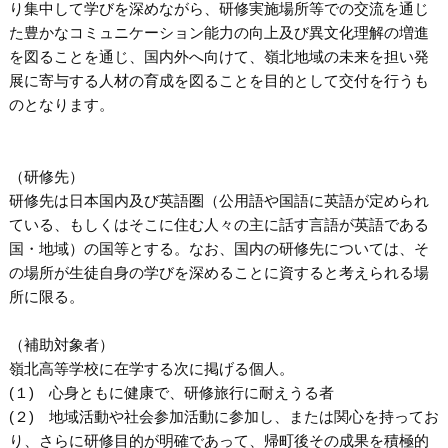
り集中して学びを深めながら、研修実施場所等での交流を通じ
た豊かなコミュニケーション能力の向上及び異文化理解の増進
を図ることを通じ、国内外へ向けて、嶺北地域の未来を担い発
展に寄与する人材の育成を図ることを目的として交付を行うも
のとなります。
（研修先）
研修先は日本国内及び英語圏（公用語や国語に英語が定められ
ている、もしくはそこに住む人々の主に話す言語が英語である
国・地域）の国等とする。なお、国内の研修先については、そ
の場所が生徒自身の学びを深めることに資すると考えられる場
所に限る。
（補助対象者）
嶺北高等学校に在学する次に掲げる個人。
(１) 心身ともに健康で、研修旅行に耐えうる者
(２) 地域活動や社会参加活動に参加し、または関心を持ってお
り、さらに研修目的が明確であって、帰町後その成果を積極的