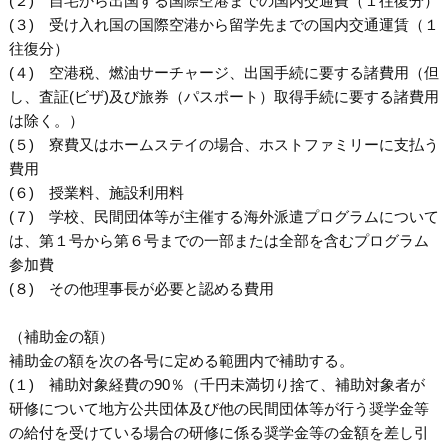
(２) 自宅から出国する国際空港までの国内交通費（１往復分）
(３) 受け入れ国の国際空港から留学先までの国内交通運賃（１
往復分）
(４) 空港税、燃油サーチャージ、出国手続に要する諸費用（但
し、査証(ビザ)及び旅券（パスポート）取得手続に要する諸費用
は除く。）
(５) 寮費又はホームステイの場合、ホストファミリーに支払う
費用
(６) 授業料、施設利用料
(７) 学校、民間団体等が主催する海外派遣プログラムについて
は、第１号から第６号までの一部または全部を含むプログラム
参加費
(８) その他理事長が必要と認める費用
（補助金の額）
補助金の額を次の各号に定める範囲内で補助する。
(１) 補助対象経費の90％（千円未満切り捨て、補助対象者が
研修について地方公共団体及び他の民間団体等が行う奨学金等
の給付を受けている場合の研修に係る奨学金等の金額を差し引