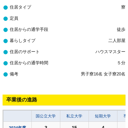
住居タイプ
寮
定員
住居からの通学手段
徒歩
暮らしタイプ
二人部屋
住居のサポート
ハウスマスター
住居からの通学時間
５分
備考
男子寮16名 女子寮20名
卒業後の進路
国公立大学
私立大学
短期大学
専
3
15
4
2024年度