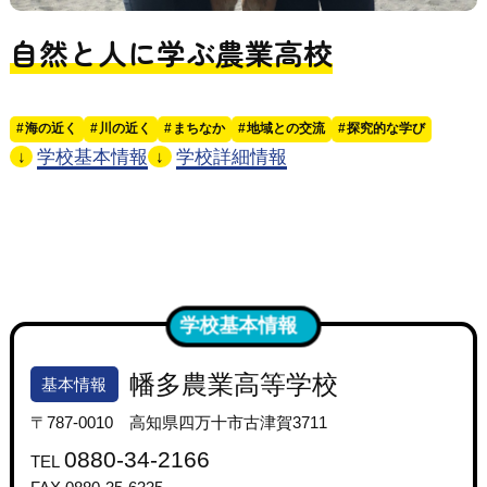
自然と人に学ぶ農業高校
海の近く
川の近く
まちなか
地域との交流
探究的な学び
学校基本情報
学校詳細情報
↓
↓
学校基本情報
幡多農業高等学校
基本情報
〒787-0010 高知県四万十市古津賀3711
0880-34-2166
TEL