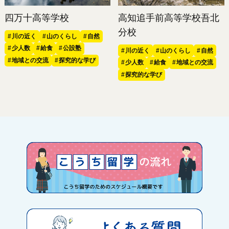
四万十高等学校
高知追手前高等学校吾北
分校
川の近く
山のくらし
自然
少人数
給食
公設塾
川の近く
山のくらし
自然
地域との交流
探究的な学び
少人数
給食
地域との交流
探究的な学び