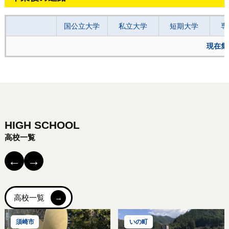
国公立大学
私立大学
短期大学
専
現在集
HIGH SCHOOL
高校一覧
←
→
高校一覧
須崎市
いの町