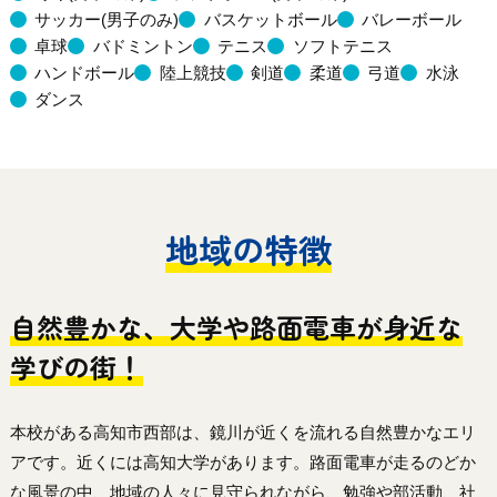
サッカー(男子のみ)
バスケットボール
バレーボール
卓球
バドミントン
テニス
ソフトテニス
ハンドボール
陸上競技
剣道
柔道
弓道
水泳
ダンス
地域の特徴
自然豊かな、大学や路面電車が身近な
学びの街！
本校がある高知市西部は、鏡川が近くを流れる自然豊かなエリ
アです。近くには高知大学があります。路面電車が走るのどか
な風景の中、地域の人々に見守られながら、勉強や部活動、社